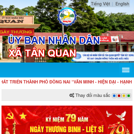
Tiếng Việt
English
T TRIỂN THÀNH PHỐ ĐỒNG NAI “VĂN MINH - HIỆN ĐẠI - HẠNH P
Thay đổi màu sắc