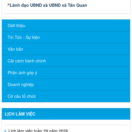
Lãnh đạo UBND xã UBND xã Tân Quan
Giới thiệu
Tin Tức - Sự kiện
Văn bản
Cải cách hành chính
Phản ánh góp ý
Doanh nghiệp
Lịch làm việc của UBND tuần 32 năm 2026
Cơ cấu tổ chức
Lịch làm việc tuần 31 năm 2026
LỊCH LÀM VIỆC
LỊCH LÀM VIỆC TUẦN 30 NĂM 2026
Lịch làm việc tuần 29 năm 2026