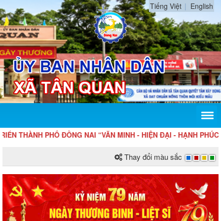
Tiếng Việt
English
N THÀNH PHỐ ĐỒNG NAI “VĂN MINH - HIỆN ĐẠI - HẠNH PHÚC”
Thay đổi màu sắc