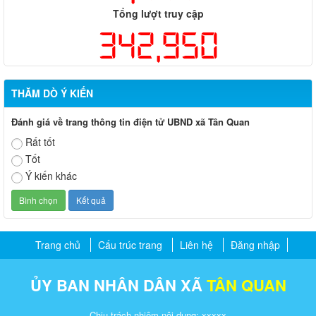
Tổng lượt truy cập
342,950
THĂM DÒ Ý KIẾN
Đánh giá về trang thông tin điện tử UBND xã Tân Quan
Rất tốt
Tốt
Ý kiến khác
Trang chủ
Cấu trúc trang
Liên hệ
Đăng nhập
ỦY BAN NHÂN DÂN XÃ
TÂN QUAN
Chịu trách nhiệm nội dung: xxxxx