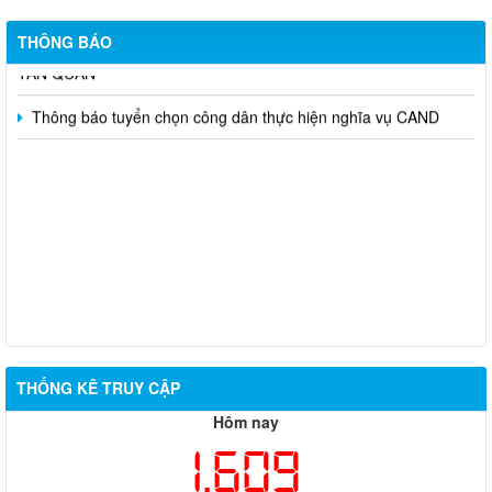
Quan năm 2026
THÔNG BÁO
DANH SÁCH TÊN GỌI ẤP SAU SẮP XẾP TRÊN ĐỊA BÀN XÃ
TÂN QUAN
Thông báo tuyển chọn công dân thực hiện nghĩa vụ CAND
THỐNG KÊ TRUY CẬP
Hôm nay
1,609