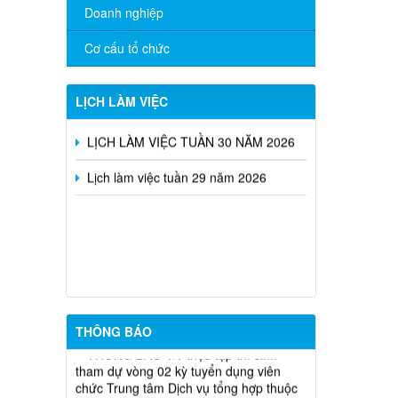
Doanh nghiệp
Lịch làm việc của UBND tuần 32 năm
Cơ cấu tổ chức
2026
Lịch làm việc tuần 31 năm 2026
LỊCH LÀM VIỆC
LỊCH LÀM VIỆC TUẦN 30 NĂM 2026
Lịch làm việc tuần 29 năm 2026
BÁO CÁO Về việc trả lời ý kiến cử tri
trước kỳ họp thường lệ giữa năm 2026
HĐND thành phố
Phòng Văn hóa – Xã hội xã Tân Quan
gửi thông tin tuyển dụng lao động Tháng
8/2026
THÔNG BÁO V/v triệu tập thí sinh
THÔNG BÁO
tham dự vòng 02 kỳ tuyển dụng viên
chức Trung tâm Dịch vụ tổng hợp thuộc
UBND xã Tân Quan năm 2026