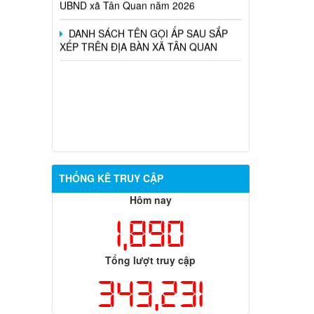
DANH SÁCH TÊN GỌI ẤP SAU SẮP
XẾP TRÊN ĐỊA BÀN XÃ TÂN QUAN
THỐNG KÊ TRUY CẬP
Hôm nay
1,890
Tổng lượt truy cập
343,231