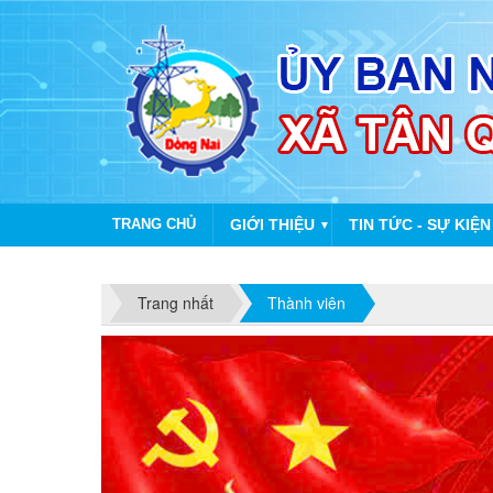
TRANG CHỦ
GIỚI THIỆU
TIN TỨC - SỰ KIỆN
▼
Trang nhất
Thành viên