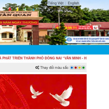
Tiếng Việt
English
THÀNH PHỐ ĐỒNG NAI “VĂN MINH - HIỆN ĐẠI - HẠNH PHÚC”
Thay đổi màu sắc