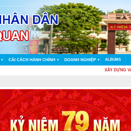
CẢI CÁCH HÀNH CHÍNH
DOANH NGHIỆP
ALBUMS
▼
▼
▼
XÂY DỰNG VÀ PHÁT TRIỂN 