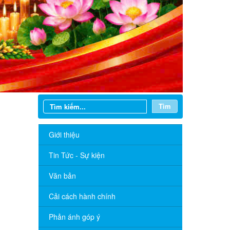
Tìm
Giới thiệu
Tin Tức - Sự kiện
Văn bản
Cải cách hành chính
Phản ánh góp ý