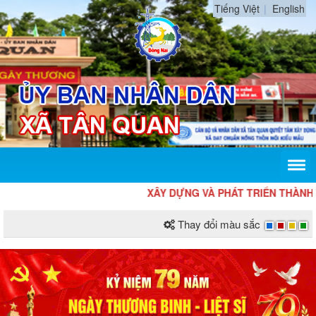
Tiếng Việt
English
XÂY DỰNG VÀ PHÁT TRIỂN THÀNH PHỐ 
Thay đổi màu sắc