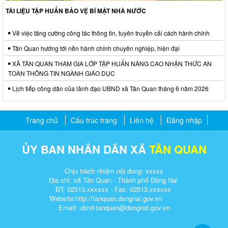
TÀI LIỆU TẬP HUẤN BẢO VỆ BÍ MẬT NHÀ NƯỚC
Về việc tăng cường công tác thông tin, tuyên truyền cải cách hành chính
Tân Quan hướng tới nền hành chính chuyên nghiệp, hiện đại
XÃ TÂN QUAN THAM GIA LỚP TẬP HUẤN NÂNG CAO NHẬN THỨC AN
TOÀN THÔNG TIN NGÀNH GIÁO DỤC
Lịch tiếp công dân của lãnh đạo UBND xã Tân Quan tháng 6 năm 2026
Trang chủ
Cấu trúc trang
Liên hệ
Đăng nhập
ỦY BAN NHÂN DÂN XÃ
TÂN QUAN
Chịu trách nhiệm nội dung: xxxxx
Địa chỉ: xã Tân Quan - Thành phố Đồng Nai
ĐT: 02513.xxxxxx - Fax: 02513.xxxxxx
Website:http://tanquan.dongnai.gov.vn
Email: ubnd-tanquan@dongnai.gov.vn​