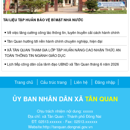
TÀI LIỆU TẬP HUẤN BẢO VỆ BÍ MẬT NHÀ NƯỚC
Về việc tăng cường công tác thông tin, tuyên truyền cải cách hành chính
Tân Quan hướng tới nền hành chính chuyên nghiệp, hiện đại
XÃ TÂN QUAN THAM GIA LỚP TẬP HUẤN NÂNG CAO NHẬN THỨC AN
TOÀN THÔNG TIN NGÀNH GIÁO DỤC
Lịch tiếp công dân của lãnh đạo UBND xã Tân Quan tháng 6 năm 2026
Trang chủ
Cấu trúc trang
Liên hệ
Đăng nhập
ỦY BAN NHÂN DÂN XÃ
TÂN QUAN
Chịu trách nhiệm nội dung: xxxxx
Địa chỉ: xã Tân Quan - Thành phố Đồng Nai
ĐT: 02513.xxxxxx - Fax: 02513.xxxxxx
Website:http://tanquan.dongnai.gov.vn