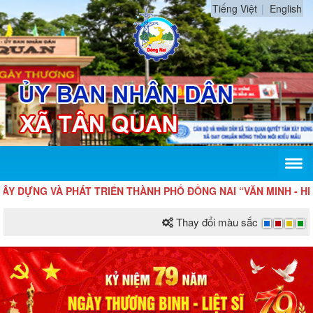
Tiếng Việt
English
DỰNG VÀ PHÁT TRIỂN THÀNH PHỐ ĐỒNG NAI “VĂN MINH - HIỆN Đ
Thay đổi màu sắc