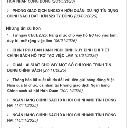
(28/05/2026)
HÒA NHẬP CỘNG ĐỒNG
PHÒNG GIAO DỊCH NHCSXH HỚN QUẢN: DƯ NỢ TÍN DỤNG
(03/06/2026)
CHÍNH SÁCH ĐẠT HƠN 523 TỶ ĐỒNG
Những tin cũ hơn
Từ ngày 01/01/2026: Nâng mức cho vay hỗ trợ tạo việc làm,
(06/01/2026)
duy trì, mở rộng việc làm
CHÍNH PHỦ BAN HÀNH NGHỊ ĐỊNH QUY ĐỊNH CHI TIẾT
(01/01/2026)
CHÍNH SÁCH HỖ TRỢ TẠO VIỆC LÀM
GIẢM LÃI SUẤT CHO VAY MỘT SỐ CHƯƠNG TRÌNH TÍN
(27/11/2025)
DỤNG CHÍNH SÁCH
Thông báo lãi suất tối đa đối với tiền gửi bằng đồng Việt
Nam của tổ chức, cá nhân tại Phòng giao dịch Ngân hàng
(20/11/2025)
Chính sách xã hội Hớn Quản
NGÂN HÀNG CHÍNH SÁCH XÃ HỘI CHI NHÁNH TỈNH ĐỒNG
(17/11/2025)
NAI
NGÂN HÀNG CHÍNH SÁCH XÃ HỘI CHI NHÁNH TỈNH ĐỒNG
(14/11/2025)
NAI