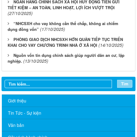
NGÂN HÀNG CHÍNH SÁCH XÃ HỘI HUY ĐỘNG TIỀN GỬI
TIẾT KIỆM – AN TOÀN, LINH HOẠT, LỢI ÍCH VƯỢT TRỘI
(27/10/2025)
“NHCSXH cho vay không cần thế chấp, không ai chiếm
(17/10/2025)
dụng đồng vốn”
PHÒNG GIAO DỊCH NHCSXH HỚN QUẢN TIẾP TỤC TRIỂN
(14/10/2025)
KHAI CHO VAY CHƯƠNG TRÌNH NHÀ Ở XÃ HỘI
Nguồn vốn tín dụng chính sách giúp người dân an cư, lập
(13/10/2025)
nghiệp.
Tìm
Giới thiệu
Tin Tức - Sự kiện
Văn bản