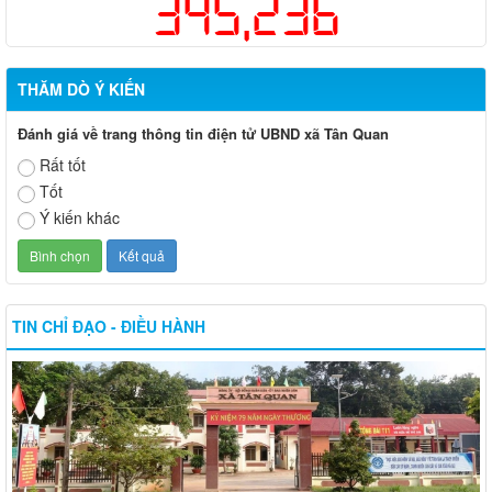
345,236
THĂM DÒ Ý KIẾN
Đánh giá về trang thông tin điện tử UBND xã Tân Quan
Rất tốt
Tốt
Ý kiến khác
TIN CHỈ ĐẠO - ĐIỀU HÀNH