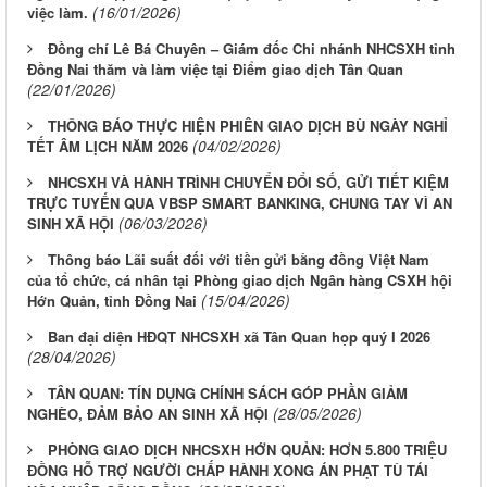
(16/01/2026)
việc làm.
Đồng chí Lê Bá Chuyên – Giám đốc Chi nhánh NHCSXH tỉnh
Đồng Nai thăm và làm việc tại Điểm giao dịch Tân Quan
(22/01/2026)
THÔNG BÁO THỰC HIỆN PHIÊN GIAO DỊCH BÙ NGÀY NGHỈ
(04/02/2026)
TẾT ÂM LỊCH NĂM 2026
NHCSXH VÀ HÀNH TRÌNH CHUYỂN ĐỔI SỐ, GỬI TIẾT KIỆM
TRỰC TUYẾN QUA VBSP SMART BANKING, CHUNG TAY VÌ AN
(06/03/2026)
SINH XÃ HỘI
Thông báo Lãi suất đối với tiền gửi bằng đồng Việt Nam
của tổ chức, cá nhân tại Phòng giao dịch Ngân hàng CSXH hội
(15/04/2026)
Hớn Quản, tỉnh Đồng Nai
Ban đại diện HĐQT NHCSXH xã Tân Quan họp quý I 2026
(28/04/2026)
TÂN QUAN: TÍN DỤNG CHÍNH SÁCH GÓP PHẦN GIẢM
(28/05/2026)
NGHÈO, ĐẢM BẢO AN SINH XÃ HỘI
PHÒNG GIAO DỊCH NHCSXH HỚN QUẢN: HƠN 5.800 TRIỆU
ĐỒNG HỖ TRỢ NGƯỜI CHẤP HÀNH XONG ÁN PHẠT TÙ TÁI