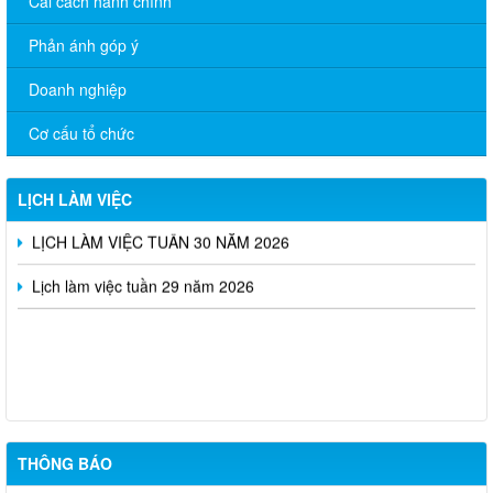
Cải cách hành chính
Phản ánh góp ý
Doanh nghiệp
Cơ cấu tổ chức
Lịch làm việc của UBND tuần 32 năm 2026
Lịch làm việc tuần 31 năm 2026
LỊCH LÀM VIỆC
LỊCH LÀM VIỆC TUẦN 30 NĂM 2026
Lịch làm việc tuần 29 năm 2026
BÁO CÁO Về việc trả lời ý kiến cử tri trước kỳ họp thường lệ
giữa năm 2026 HĐND thành phố
Phòng Văn hóa – Xã hội xã Tân Quan gửi thông tin tuyển dụng
lao động Tháng 8/2026
THÔNG BÁO
THÔNG BÁO V/v triệu tập thí sinh tham dự vòng 02 kỳ tuyển