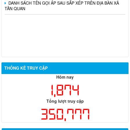
DANH SÁCH TÊN GỌI ẤP SAU SẮP XẾP TRÊN ĐỊA BÀN XÃ
TÂN QUAN
THỐNG KÊ TRUY CẬP
Hôm nay
1,874
Tổng lượt truy cập
350,777