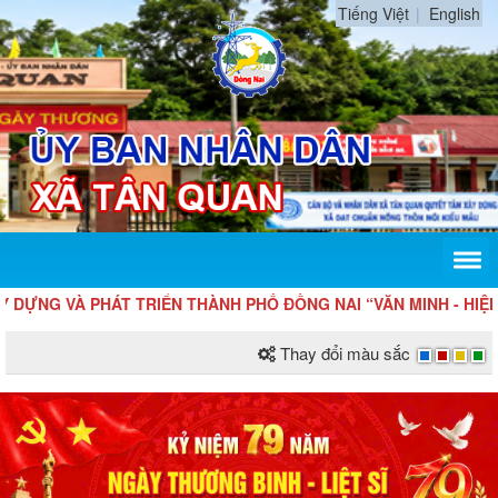
Tiếng Việt
English
ỰNG VÀ PHÁT TRIỂN THÀNH PHỐ ĐỒNG NAI “VĂN MINH - HIỆN ĐẠ
Thay đổi màu sắc