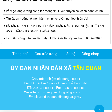
TÀI LIỆU TẬP HUẤN BẢO VỆ BÍ MẬT NHÀ NƯỚC
Về việc tăng cường công tác thông tin, tuyên truyền cải cách hành chính
Tân Quan hướng tới nền hành chính chuyên nghiệp, hiện đại
XÃ TÂN QUAN THAM GIA LỚP TẬP HUẤN NÂNG CAO NHẬN THỨC AN
TOÀN THÔNG TIN NGÀNH GIÁO DỤC
Lịch tiếp công dân của lãnh đạo UBND xã Tân Quan tháng 6 năm 2026
Trang chủ
Cấu trúc trang
Liên hệ
Đăng nhập
ỦY BAN NHÂN DÂN XÃ
TÂN QUAN
Chịu trách nhiệm nội dung: xxxxx
Địa chỉ: xã Tân Quan - Thành phố Đồng Nai
ĐT: 02513.xxxxxx - Fax: 02513.xxxxxx
Website:http://tanquan.dongnai.gov.vn
Email: ubnd-tanquan@dongnai.gov.vn​