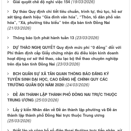
(19/03/2026)
Giải quyết chế độ nghỉ việc 154
Dự thảo Quy định chi tiết tiêu chuẩn, trình tự, thủ tục, hồ sơ
xét tặng danh hiệu “Gia đình văn hóa”, “Thôn, tổ dân phố văn
hóa”, “Xã, phường tiêu biểu” trên địa bàn tỉnh Đồng Nai
(21/03/2026)
(23/03/2026)
Thông báo lịch phát hành tuần 13
DỰ THẢO NGHỊ QUYẾT Quy định mức phí “0 đồng” đối với
Phí thẩm định cấp Giấy chứng nhận đủ điều kiện kinh doanh
hoạt động cơ sở thể thao, câu lạc bộ thể thao chuyên nghiệp
(23/03/2026)
trên địa bàn tỉnh Đồng Nai
BCH QUÂN SỰ XÃ TÂN QUAN THÔNG BÁO ĐĂNG KÝ
TUYỂN SINH ĐẠI HỌC, CAO ĐẲNG HỆ CHÍNH QUY CÁC
(24/03/2026)
TRƯỜNG QUÂN ĐỘI NĂM 2026!
ĐỀ ÁN THÀNH LẬP THÀNH PHỐ ĐỒNG NAI TRỰC THUỘC
(25/03/2026)
TRUNG ƯƠNG
Lấy ý kiến Nhân dân về Đề án thành lập phường và Đề án
thành lập thành phố Đồng Nai trực thuộc Trung ương
(25/03/2026)
thiết lập và công bố số điện thoại thường trực tiếp nhận, xử