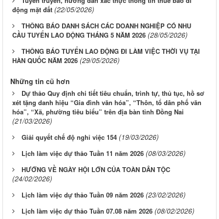
Tuyên truyền, hướng dẫn xác thực thông tin thuê bao di
(22/05/2026)
động mặt đất
THÔNG BÁO DANH SÁCH CÁC DOANH NGHIỆP CÓ NHU
(28/05/2026)
CẦU TUYỂN LAO ĐỘNG THÁNG 5 NĂM 2026
THÔNG BÁO TUYỂN LAO ĐỘNG ĐI LÀM VIỆC THỜI VỤ TẠI
(29/05/2026)
HÀN QUỐC NĂM 2026
Những tin cũ hơn
Dự thảo Quy định chi tiết tiêu chuẩn, trình tự, thủ tục, hồ sơ
xét tặng danh hiệu “Gia đình văn hóa”, “Thôn, tổ dân phố văn
hóa”, “Xã, phường tiêu biểu” trên địa bàn tỉnh Đồng Nai
(21/03/2026)
(19/03/2026)
Giải quyết chế độ nghỉ việc 154
(08/03/2026)
Lịch làm việc dự thảo Tuần 11 năm 2026
HƯỚNG VỀ NGÀY HỘI LỚN CỦA TOÀN DÂN TỘC
(24/02/2026)
(23/02/2026)
Lịch làm việc dự thảo Tuần 09 năm 2026
(08/02/2026)
Lịch làm việc dự thảo Tuần 07.08 năm 2026