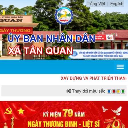
Tiếng Việt
English
XÂY DỰNG VÀ PHÁT TRIỂN THÀNH PHỐ 
Thay đổi màu sắc