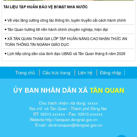
TÀI LIỆU TẬP HUẤN BẢO VỆ BÍ MẬT NHÀ NƯỚC
Về việc tăng cường công tác thông tin, tuyên truyền cải cách hành chính
Tân Quan hướng tới nền hành chính chuyên nghiệp, hiện đại
XÃ TÂN QUAN THAM GIA LỚP TẬP HUẤN NÂNG CAO NHẬN THỨC AN
TOÀN THÔNG TIN NGÀNH GIÁO DỤC
Lịch tiếp công dân của lãnh đạo UBND xã Tân Quan tháng 6 năm 2026
Trang chủ
Cấu trúc trang
Liên hệ
Đăng nhập
ỦY BAN NHÂN DÂN XÃ
TÂN QUAN
Chịu trách nhiệm nội dung: xxxxx
Địa chỉ: xã Tân Quan - Thành phố Đồng Nai
ĐT: 02513.xxxxxx - Fax: 02513.xxxxxx
Website:http://tanquan.dongnai.gov.vn
Email: ubnd-tanquan@dongnai.gov.vn​