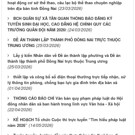
hoạt động cơ sở thể thao, câu lạc bộ thể thao chuyên nghiệp
(23/03/2026)
trên địa bàn tỉnh Đồng Nai
BCH QUÂN SỰ XÃ TÂN QUAN THÔNG BÁO ĐĂNG KÝ
TUYỂN SINH ĐẠI HỌC, CAO ĐẲNG HỆ CHÍNH QUY CÁC
(24/03/2026)
TRƯỜNG QUÂN ĐỘI NĂM 2026!
ĐỀ ÁN THÀNH LẬP THÀNH PHỐ ĐỒNG NAI TRỰC THUỘC
(25/03/2026)
TRUNG ƯƠNG
Lấy ý kiến Nhân dân về Đề án thành lập phường và Đề án
thành lập thành phố Đồng Nai trực thuộc Trung ương
(25/03/2026)
thiết lập và công bố số điện thoại thường trực tiếp nhận, xử
lý thông tin phòng, chống bạo lực gia đình trên địa bàn xã
(01/04/2026)
THÔNG CÁO BÁO CHÍ Văn bản quy phạm pháp luật do Hội
đồng nhân dân xã ban hành trong lĩnh vực Văn hóa - Xã hội
(22/04/2026)
KẾ HOẠCH Tổ chức Cuộc thi trực tuyến “Tìm hiểu pháp luật
(14/05/2026)
năm 2026”